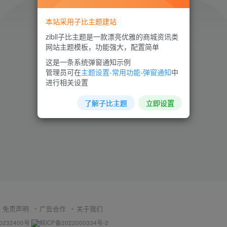
本站采用子比主题建站
zibll子比主题是一款漂亮优雅的商城资讯类
网站主题模板，功能强大，配置简单
这是一条系统弹窗通知示例
环境异常！请重新获取下载链接
管理员可在
主题设置-常用功能-弹窗通知
中
进行相关设置
了解子比主题
立即设置
免责声明
广告合作
关于我们
0232400号
皖ICP备2022000334号-2