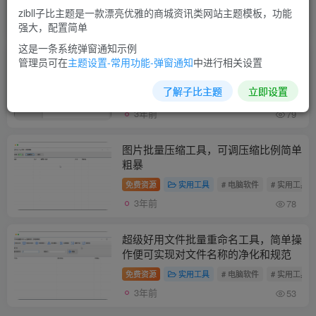
免费资源
实用工具
# 电脑软件
# 实用工具
zibll子比主题是一款漂亮优雅的商城资讯类网站主题模板，功能
3年前
46
强大，配置简单
这是一条系统弹窗通知示例
QuestionPicture图片批量修改工具
管理员可在
主题设置-常用功能-弹窗通知
中进行相关设置
了解子比主题
立即设置
免费资源
实用工具
# 电脑软件
# 实用工具
3年前
79
图片批量压缩工具，可调压缩比例简单
粗暴
免费资源
实用工具
# 电脑软件
# 实用工具
3年前
78
超级好用文件批量重命名工具，简单操
作便可实现对文件名称的净化和规范
免费资源
实用工具
# 电脑软件
# 实用工具
3年前
53