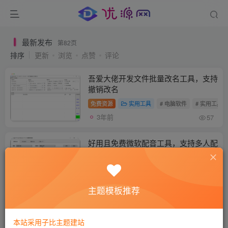
最新发布
第82页
排序
更新
浏览
点赞
评论
吾爱大佬开发文件批量改名工具，支持
撤销改名
免费资源
实用工具
# 电脑软件
# 实用工具
3年前
57
好用且免费微软配音工具，支持多人配
音、全局间隔、
免费资源
实用工具
# 电脑软件
# 实用工具
3年前
69
主题模板推荐
电脑定时关机工具，星期选择,增加休
眠关机
本站采用子比主题建站