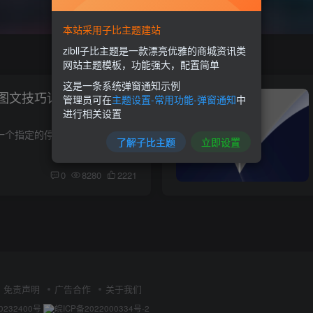
本站采用子比主题建站
zibll子比主题是一款漂亮优雅的商城资讯类
网站主题模板，功能强大，配置简单
这是一条系统弹窗通知示例
图文技巧详解（必过）
管理员可在
主题设置-常用功能-弹窗通知
中
进行相关设置
倒车入库：考生需要将车辆倒入一个指定的停车位内，然后开出停车位，再倒回原位。这个项目主要考验驾驶员对车辆空间位置的判断以及倒车操作的熟练度。 侧方停车：要求考生将车辆平行停入道路一...
了解子比主题
立即设置
0
8280
2221
免责声明
广告合作
关于我们
0232400号
皖ICP备2022000334号-2