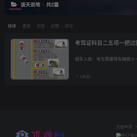
谈天说地
共2篇
排序
更新
浏览
点赞
评论
考驾证科目二五项一把过
2年前
友链申请
萌ICP备2